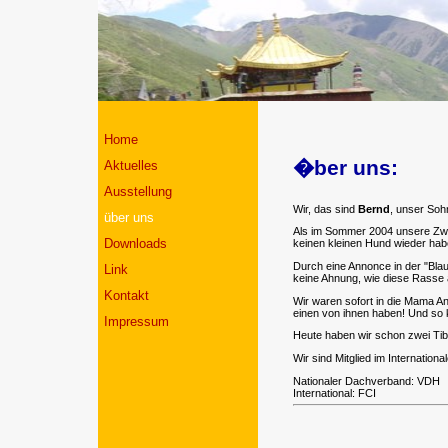
Home
�ber uns:
Aktuelles
Ausstellung
Wir, das sind
Bernd
, unser So
über uns
Als im Sommer 2004 unsere Zw
Downloads
keinen kleinen Hund wieder habe
Durch eine Annonce in der "Blaue
Link
keine Ahnung, wie diese Rasse 
Kontakt
Wir waren sofort in die Mama An
einen von ihnen haben! Und s
Impressum
Heute haben wir schon zwei Tib
Wir sind Mitglied im Internation
Nationaler Dachverband: VDH
International: FCI