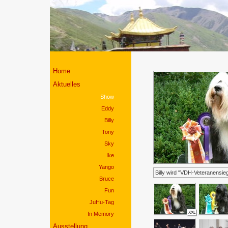
Home
-->
Aktuelles
Show
Eddy
Billy
Tony
Sky
Ike
Yango
Billy wird "VDH-Veteranensie
Bruce
Fun
JuHu-Tag
XXL
In Memory
Ausstellung