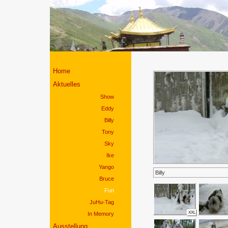
Home
Aktuelles
Show
Eddy
Billy
Tony
Sky
Ike
Yango
Billy
Bruce
Fun
JuHu-Tag
XXL
In Memory
Ausstellung