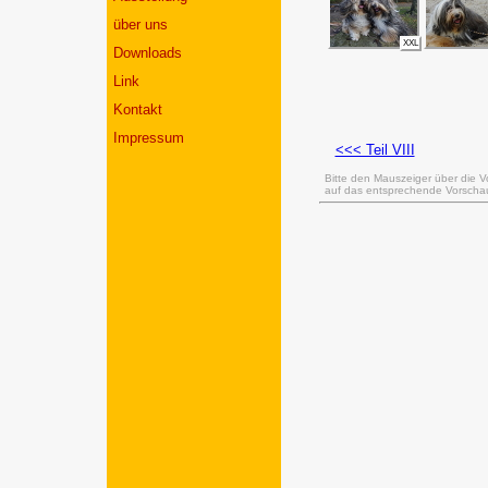
über uns
XXL
Downloads
Link
Kontakt
Impressum
<<< Teil VIII
Bitte den Mauszeiger über die V
auf das entsprechende Vorschaub