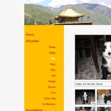
Home
Aktuelles
Show
Eddy
Billy
Tony
Sky
Ike
Yango
Hallo, ich bin der Neue
Bruce
Fun
JuHu-Tag
XXL
In Memory
Ausstellung