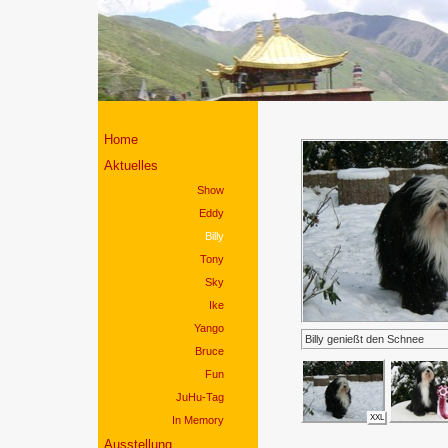
Home
Aktuelles
Show
Eddy
Billy
Tony
Sky
Ike
Yango
Billy genießt den Schnee
Bruce
Fun
JuHu-Tag
XXL
In Memory
Ausstellung