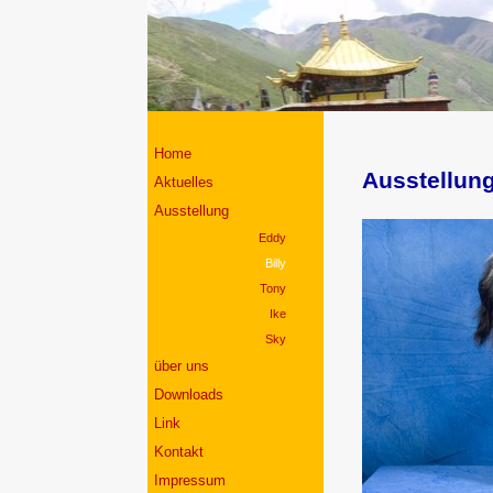
Home
Ausstellung
Aktuelles
Ausstellung
Eddy
Billy
Tony
Ike
Sky
über uns
Downloads
Link
Kontakt
Impressum